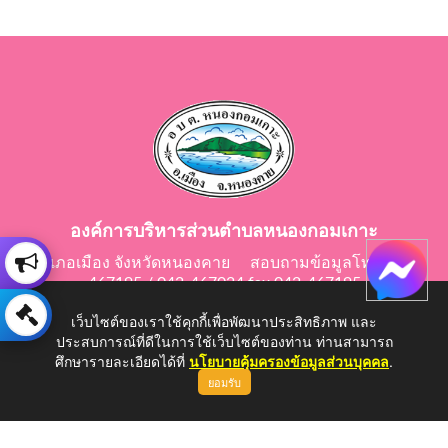
องค์การบริหารส่วนตำบลหนองกอมเกาะ
อำเภอเมือง จังหวัดหนองคาย สอบถามข้อมูลโทร 042-
467195 / 042-467024 fax 042-467195
E-Mail: saraban@nongkomkor.go.th
เว็บไซต์ของเราใช้คุกกี้เพื่อพัฒนาประสิทธิภาพ และ
ประสบการณ์ที่ดีในการใช้เว็บไซต์ของท่าน ท่านสามารถ
ศึกษารายละเอียดได้ที่
นโยบายคุ้มครองข้อมูลส่วนบุคคล
.
ยอมรับ
Copyright © 2026 All Right Resive http://www.nongkomkor.go.th