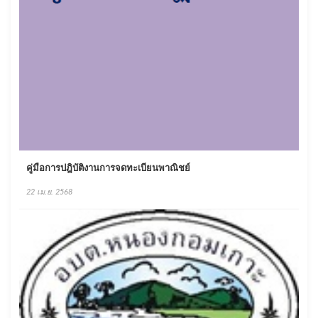
คู่มือการปฎิบัติงานการจดทะเบียนพาณิชย์
22 เม.ย. 2568