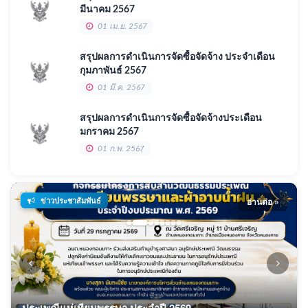
มีนาคม 2567
01 เม.ย. 2567
สรุปผลการดำเนินการจัดซื้อจัดจ้าง ประจำเดือน
กุมภาพันธ์ 2567
01 มี.ค. 2567
สรุปผลการดำเนินการจัดซื้อจัดจ้างประเดือน
มกราคม 2567
01 ก.พ. 2567
ข่าวประชาสัมพันธ์
อ่านต่อ »
การมอบนโยบายและสร้างความรู้ความเข้าใจแก่ผู้บริการและ
ประชาสัมพันธ์การประชุมเชิงปฏิบัติการพัฒนาการแพทย์
การประชุมสภาองค์การบริหารส่วนตำบลหนองกอมเกาะ สมัย
กิจกรรมองค์กรคุณธรรมและขับเคลื่อนนโยบาย No Gift
เจ้าหน้าที่ ตามประกาศเจตนารมณ์ No Gift Policy จากการ
บุคลากรสาธารณสุขในการปฏิบัติตามแนวทางโรคพิษสุนัข
ขอเชิญร่วมแสดงความคิดเห็นต่อหลักการหรือประเด็นสำคัญ
รายงานผลการเปิดโอกาสให้บุคคลภายนอกได้มีส่วนในการ
ประกาศรับสมัครประชาชนตำบลหนองกมเกาะเข้ารับฝึก