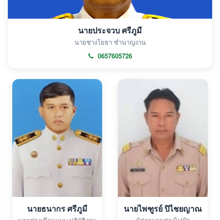
นายประจวบ ศรีภูมี
นายช่างโยธา ชำนาญงาน
0657605726
นายธนากร ศรีภูมี
นายไพฑูรย์ ปิไชยญาณ