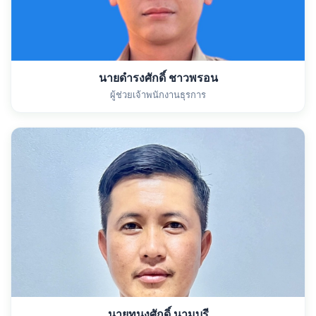
นายดำรงศักดิ์ ชาวพรอน
ผู้ช่วยเจ้าพนักงานธุรการ
นายทนงศักดิ์ นามบุรี