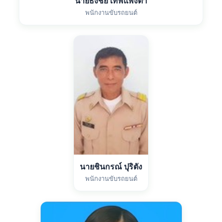
นายธงชัย เทพแพงตา
พนักงานขับรถยนต์
นายชินกรณ์ ปุริตัง
พนักงานขับรถยนต์