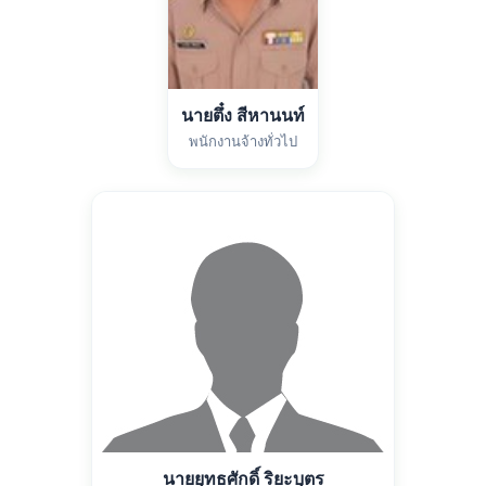
นายตึ๋ง สีหานนท์
พนักงานจ้างทั่วไป
นายยุทธศักดิ์ ริยะบุตร