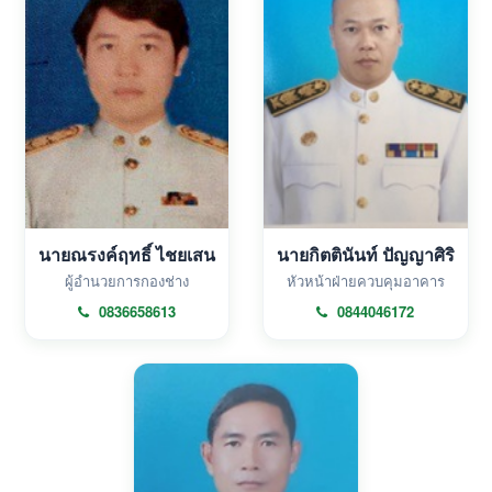
นายณรงค์ฤทธิ์ ไชยเสน
นายกิตตินันท์ ปัญญาศิริ
ผู้อำนวยการกองช่าง
หัวหน้าฝ่ายควบคุมอาคาร
0836658613
0844046172