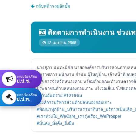
กลับหน้ารวมอัลบั้ม
ติดตามการดำเนินงาน ช่วงเ
12 เมษายน 2568
นางสุภา นันทะมีชัย นายกองค์การบริหารส่วนตำบลห
ข้าราชการ พนักงาน กำนัน ผู้ใหญ่บ้าน เจ้าหน้าที่ อป
ระบบร้องเรียน
ป.ป.ช.
ราชการจังหวัดหนองคาย พร้อมด้วยคณะทำงานตรวจติดตาม
ประชาชนตำบลหนองกอมเกาะ บริเวณสี่แยกไฟแดงตลาดส
ระบบร้องเรียน
#7วันอันตราย
#10รสขม
ป.ป.ท.
#องค์การบริหารส่วนตำบลหนองกอมเกาะ
#พัฒนาทุกด้าน_บริหารธรรมาภิบาล_บริการเป็นเลิศ
#เราห่วงใย_WeCare_เรารุ่งเรือง_WeProsper
#มั่นคง_มั่งคั่ง_ยั่งยืน