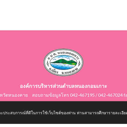
องค์การบริหารส่วนตำบลหนองกอมเกาะ
ังหวัดหนองคาย สอบถามข้อมูลโทร 042-467195 / 042-467024 f
E-Mail: saraban@nongkomkor.go.th
 และประสบการณ์ที่ดีในการใช้เว็บไซต์ของท่าน ท่านสามารถศึกษารายละเอียด