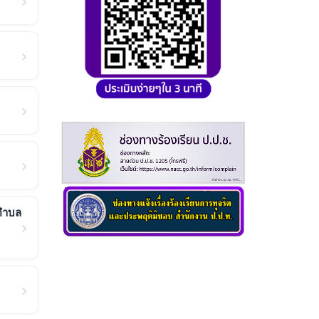
นตำบล