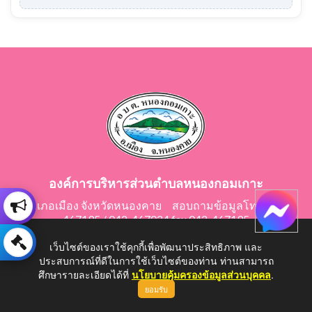
องค์การบริหารส่วนตำบลหนองกอมเกาะ
อำเภอเมือง จังหวัดหนองคาย สอบถามข้อมูลโทร 042-
467195 / 042-467024 fax 042-467195
E-Mail: saraban@nongkomkor.go.th
เว็บไซต์ของเราใช้คุกกี้เพื่อพัฒนาประสิทธิภาพ และ
ประสบการณ์ที่ดีในการใช้เว็บไซต์ของท่าน ท่านสามารถ
ศึกษารายละเอียดได้ที่
นโยบายคุ้มครองข้อมูลส่วนบุคคล
.
ยอมรับ
Copyright © 2026 All Right Resive http://www.nongkomkor.go.th