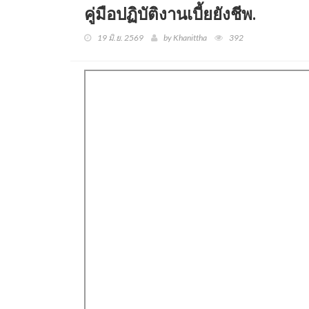
คู่มือปฏิบัติงานเบี้ยยังชีพ.
19 มิ.ย. 2569
by Khanittha
392