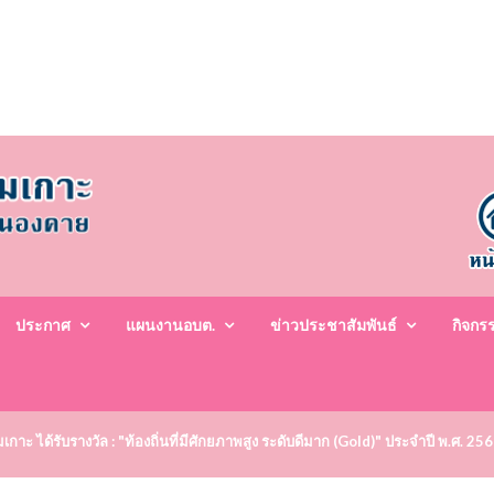
ประกาศ
แผนงานอบต.
ข่าวประชาสัมพันธ์
กิจกร
าะ ได้รับรางวัล : "ท้องถิ่นที่มีศักยภาพสูง ระดับดีมาก (Gold)" ประจำปี พ.ศ. 25