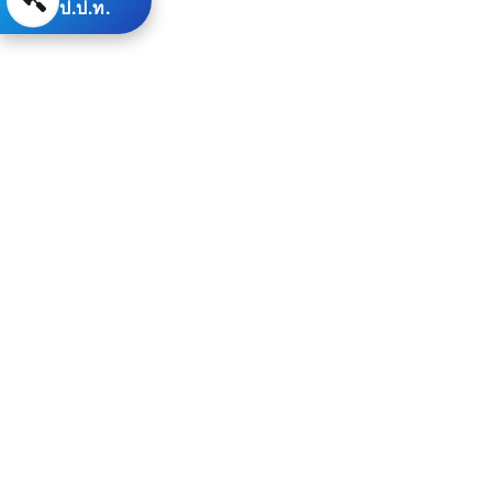
ป.ป.ท.