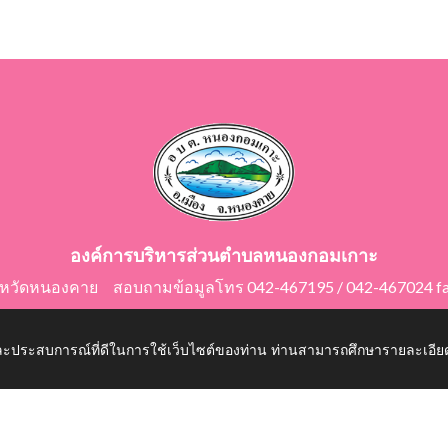
องค์การบริหารส่วนตำบลหนองกอมเกาะ
ังหวัดหนองคาย สอบถามข้อมูลโทร 042-467195 / 042-467024 f
E-Mail: saraban@nongkomkor.go.th
 และประสบการณ์ที่ดีในการใช้เว็บไซต์ของท่าน ท่านสามารถศึกษารายละเอียด
mkor.go.th