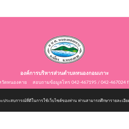
องค์การบริหารส่วนตำบลหนองกอมเกาะ
ังหวัดหนองคาย สอบถามข้อมูลโทร 042-467195 / 042-467024 f
E-Mail: saraban@nongkomkor.go.th
 และประสบการณ์ที่ดีในการใช้เว็บไซต์ของท่าน ท่านสามารถศึกษารายละเอียด
kor.go.th