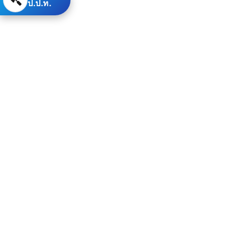
ป.ป.ท.