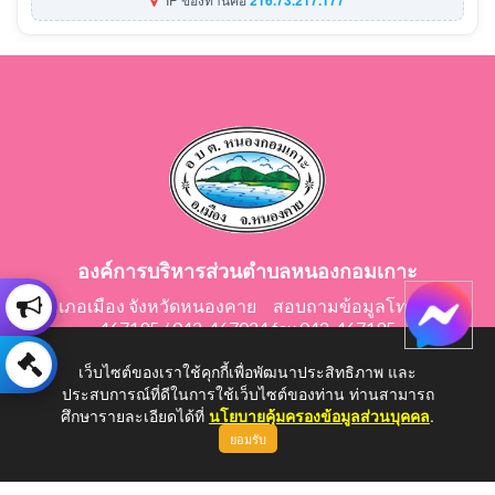
องค์การบริหารส่วนตำบลหนองกอมเกาะ
อำเภอเมือง จังหวัดหนองคาย สอบถามข้อมูลโทร 042-
467195 / 042-467024 fax 042-467195
E-Mail: saraban@nongkomkor.go.th
เว็บไซต์ของเราใช้คุกกี้เพื่อพัฒนาประสิทธิภาพ และ
ประสบการณ์ที่ดีในการใช้เว็บไซต์ของท่าน ท่านสามารถ
ศึกษารายละเอียดได้ที่
นโยบายคุ้มครองข้อมูลส่วนบุคคล
.
ยอมรับ
Copyright © 2026 All Right Resive http://www.nongkomkor.go.th