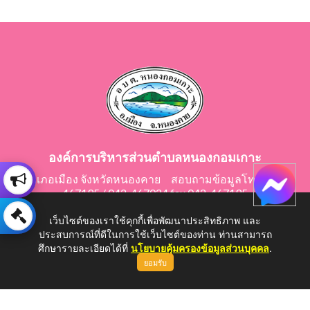
องค์การบริหารส่วนตำบลหนองกอมเกาะ
อำเภอเมือง จังหวัดหนองคาย สอบถามข้อมูลโทร 042-
467195 / 042-467024 fax 042-467195
E-Mail: saraban@nongkomkor.go.th
เว็บไซต์ของเราใช้คุกกี้เพื่อพัฒนาประสิทธิภาพ และ
ประสบการณ์ที่ดีในการใช้เว็บไซต์ของท่าน ท่านสามารถ
ศึกษารายละเอียดได้ที่
นโยบายคุ้มครองข้อมูลส่วนบุคคล
.
ยอมรับ
Copyright © 2026 All Right Resive http://www.nongkomkor.go.th