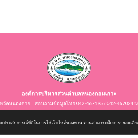
องค์การบริหารส่วนตำบลหนองกอมเกาะ
ังหวัดหนองคาย สอบถามข้อมูลโทร 042-467195 / 042-467024 f
E-Mail: saraban@nongkomkor.go.th
 และประสบการณ์ที่ดีในการใช้เว็บไซต์ของท่าน ท่านสามารถศึกษารายละเอียด