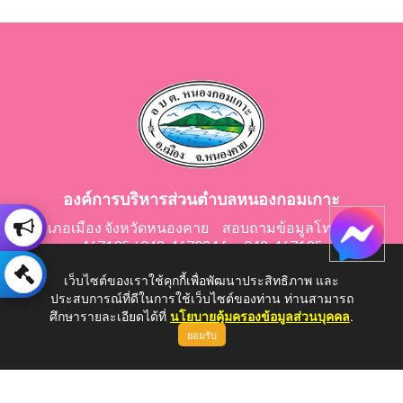
องค์การบริหารส่วนตำบลหนองกอมเกาะ
อำเภอเมือง จังหวัดหนองคาย สอบถามข้อมูลโทร 042-
467195 / 042-467024 fax 042-467195
E-Mail: saraban@nongkomkor.go.th
เว็บไซต์ของเราใช้คุกกี้เพื่อพัฒนาประสิทธิภาพ และ
ประสบการณ์ที่ดีในการใช้เว็บไซต์ของท่าน ท่านสามารถ
ศึกษารายละเอียดได้ที่
นโยบายคุ้มครองข้อมูลส่วนบุคคล
.
ยอมรับ
Copyright © 2026 All Right Resive http://www.nongkomkor.go.th