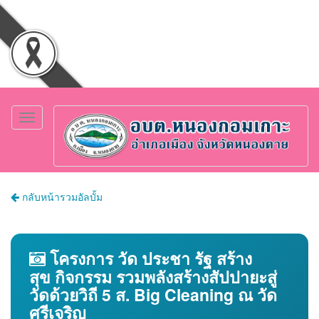
Toggle
navigation
กลับหน้ารวมอัลบั้ม
โครงการ วัด ประชา รัฐ สร้าง
สุข กิจกรรม รวมพลังสร้างสัปปายะสู่
วัดด้วยวิถี 5 ส. Big Cleaning ณ วัด
ศรีเจริญ