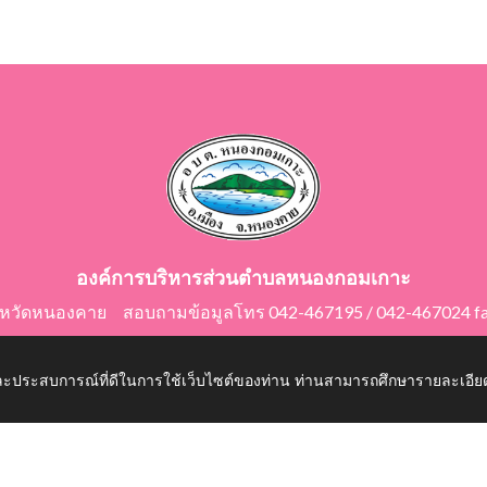
องค์การบริหารส่วนตำบลหนองกอมเกาะ
ังหวัดหนองคาย สอบถามข้อมูลโทร 042-467195 / 042-467024 f
E-Mail: saraban@nongkomkor.go.th
 และประสบการณ์ที่ดีในการใช้เว็บไซต์ของท่าน ท่านสามารถศึกษารายละเอียด
mkor.go.th