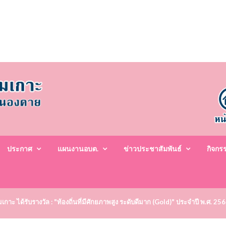
ประกาศ
แผนงานอบต.
ข่าวประชาสัมพันธ์
กิจกร
าะ ได้รับรางวัล : "ท้องถิ่นที่มีศักยภาพสูง ระดับดีมาก (Gold)" ประจำปี พ.ศ. 25