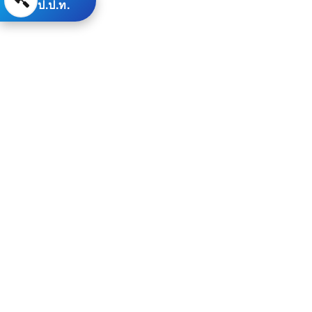
ป.ป.ท.