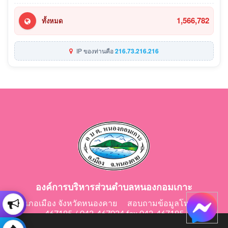
1,566,782
ทั้งหมด
IP ของท่านคือ
216.73.216.216
องค์การบริหารส่วนตำบลหนองกอมเกาะ
อำเภอเมือง จังหวัดหนองคาย สอบถามข้อมูลโทร 042-
467195 / 042-467024 fax 042-467195