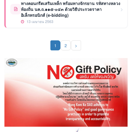
ทางคอนกรีตเสริมเหล็ก พร้อมทางจักรยาน รหัสทางหลวง
ท้องถิ่น นค.ถ.๑๑๕-๐๔๓ ด้วยวิธีประกวดราคา
อิเล็กทรอนิกส์ (e-bidding)
13 เมษายน 2563
1
2
>
(current)