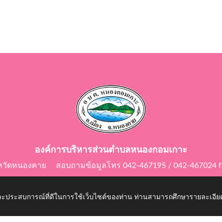
องค์การบริหารส่วนตำบลหนองกอมเกาะ
ังหวัดหนองคาย สอบถามข้อมูลโทร 042-467195 / 042-467024 f
E-Mail: saraban@nongkomkor.go.th
 และประสบการณ์ที่ดีในการใช้เว็บไซต์ของท่าน ท่านสามารถศึกษารายละเอียด