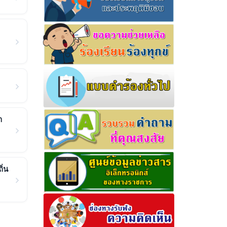
า
ิ่น