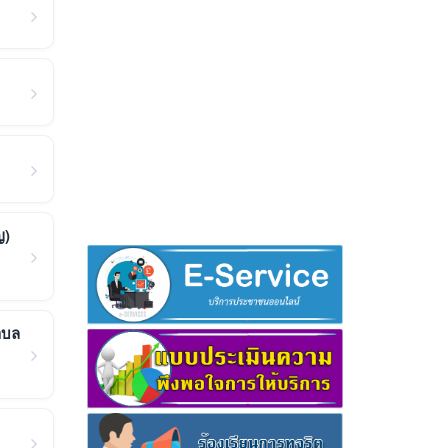
ญ)
ำบล