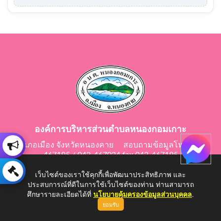
องค์การบริหารส่วนตำบลหนองกอมเกาะ
อำเภอเมือง จังหวัดหนองคาย สอบถามข้อมูลโทร 042-
467195 / 042-467024 fax 042-467195
E-Mail: saraban@nongkomkor.go.th
เว็บไซต์ของเราใช้คุกกี้เพื่อพัฒนาประสิทธิภาพ และ
ประสบการณ์ที่ดีในการใช้เว็บไซต์ของท่าน ท่านสามารถ
ศึกษารายละเอียดได้ที่
นโยบายคุ้มครองข้อมูลส่วนบุคคล
.
ยอมรับ
Copyright © 2026 All Right Resive http://www.nongkomkor.go.th