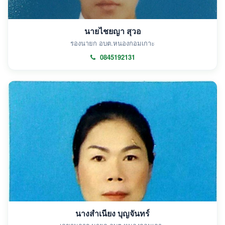
นายไชยญา สุวอ
รองนายก อบต.หนองกอมเกาะ
0845192131
นางสำเนียง บุญจันทร์