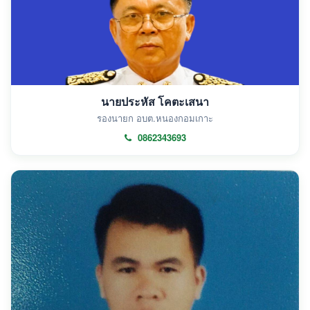
นายประหัส โคตะเสนา
รองนายก อบต.หนองกอมเกาะ
0862343693